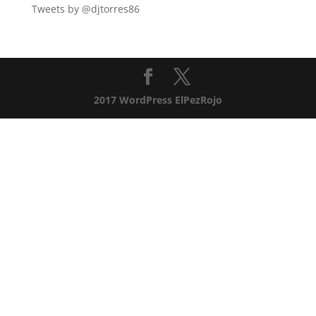
Tweets by @djtorres86
2017 WordPress ElPezRojo